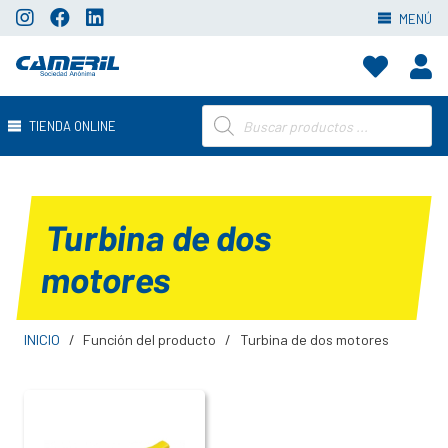
MENÚ
Búsqueda
TIENDA ONLINE
de
productos
Turbina de dos
motores
INICIO
/
Función del producto
/
Turbina de dos motores