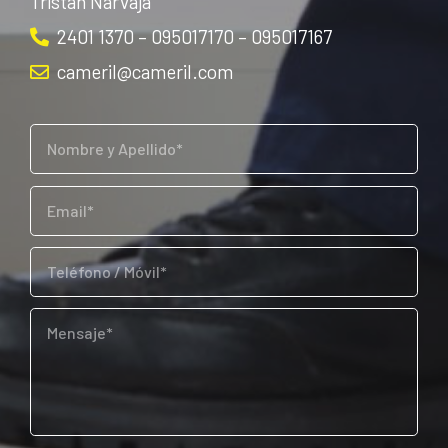
Tristán Narvaja
2401 1370 – 095017170 – 095017167
cameril@cameril.com