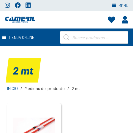
MENÚ
Búsqueda
TIENDA ONLINE
de
productos
2 mt
INICIO
/
Medidas del producto
/
2 mt