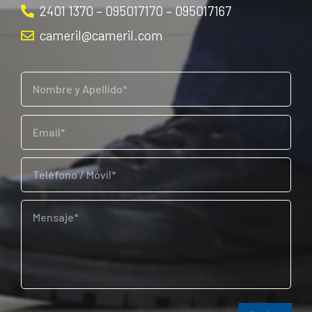
2401 1370 – 095017170 – 095017167
cameril@cameril.com