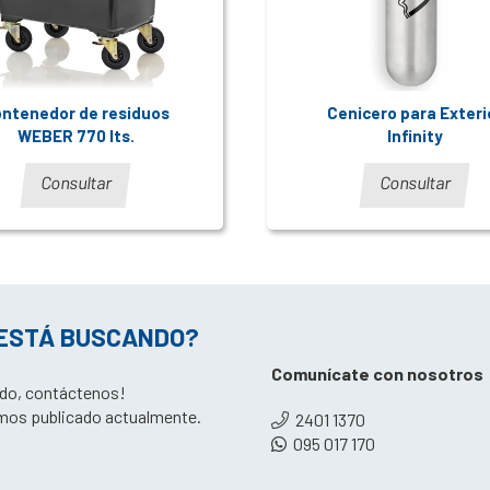
ntenedor de residuos
Cenicero para Exteri
WEBER 770 lts.
Infinity
Consultar
Consultar
 ESTÁ BUSCANDO?
Comunícate con nosotros
tado, contáctenos!
mos publicado actualmente.
2401 1370
095 017 170