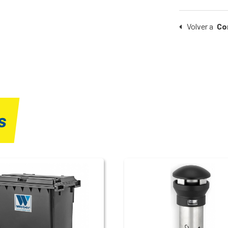
Volver a
Co
s