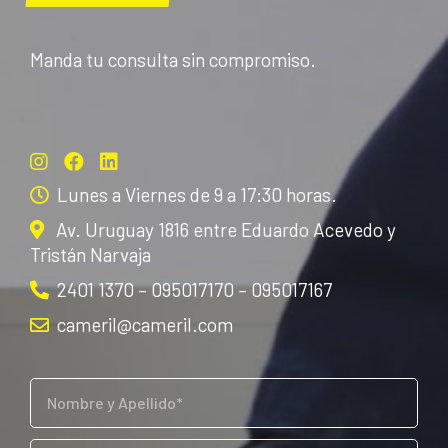
Manda tu consulta sin compromiso.
Lunes a Viernes de 9 a 17:30 horas.
Av. Uruguay 1816 entre Eduardo Acevedo y
Tristán Narvaja
2401 1370 – 095017170 – 095017167
cameril@cameril.com