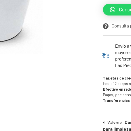
Consu
Consulta 
Envío a 
mayores 
preferen
Las Pie
Tarjetas de cré
Hasta 12 pagos s
Efectivo en red
Pagas, y se acre
Transferencias
Volver a
Car
para limpiez