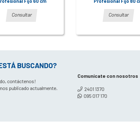
rofesional Fijo 60 cm
Profesional Fijo 80 
Consultar
Consultar
 ESTÁ BUSCANDO?
Comunícate con nosotros
tado, contáctenos!
mos publicado actualmente.
2401 1370
095 017 170