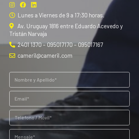
Lunes a Viernes de 9 a 17:30 horas.
Av. Uruguay 1816 entre Eduardo Acevedo y
Tristán Narvaja
2401 1370 – 095017170 – 095017167
cameril@cameril.com